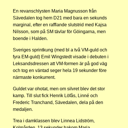
En revanschlysten Maria Magnusson från
Sävedalen tog hem D21 med bara en sekunds
marginal, efter en rafflande slutstrid med Kajsa
Nilsson, som på SM tävlar för Göingarna, men
boende i Halden.
Sveriges sprintkung (med bl a två VM-guld och
fyra EM-guld) Emil Wingstedt visade i debuten i
Leksandsdressen att VM-formen är på god väg
och tog en väntad seger hela 19 sekunder före
närmaste konkurrent.
Guldet var ohotat, men om silvret blev det stor
kamp. Till slut fick Henrik Löfås, Linné och
Frederic Tranchand, Sävedalen, dela på den
medaljen.
Trea i damklassen blev Linnea Lidström,
Kolmården, 13 sekunder bakom Maria