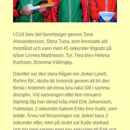
I D18 blev det favoritseger genom Tove
Alexandersson, Stora Tuna, som krossade allt
motstånd och vann med 45 sekunder tillgodo på
tvåan Linnea Martinsson, Tyr. Trea blev Helena
Karlsson, Bromma-Vällingby.
Därefter var den stora frågan om Jerker Lysell,
Rehns BK, skulle bli historisk genom att bli den
första i historien att vinna fyra raka SM i samma
disciplin. Vid varvningen efter fem minuters
löpning låg han delad tvåa med Erik Johansson,
Halmstad, 2 sekunder bakom Eriks bror Kalle, som
ledde. Ännu vid förvarningen var Jerker bara 2
sekunder efter, men på slutet var Kalle starkast
och tog hem segern med sex sekunder till Erik och