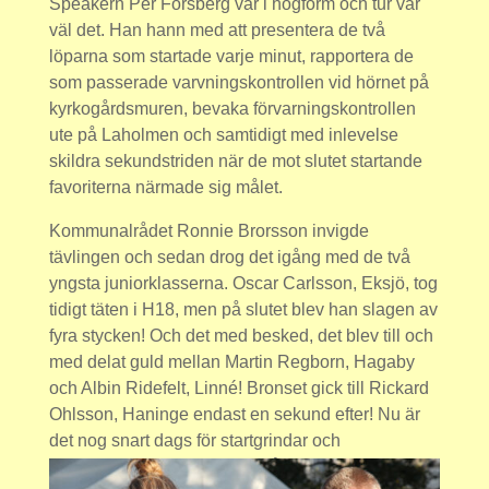
Speakern Per Forsberg var i högform och tur var
väl det. Han hann med att presentera de två
löparna som startade varje minut, rapportera de
som passerade varvningskontrollen vid hörnet på
kyrkogårdsmuren, bevaka förvarningskontrollen
ute på Laholmen och samtidigt med inlevelse
skildra sekundstriden när de mot slutet startande
favoriterna närmade sig målet.
Kommunalrådet Ronnie Brorsson invigde
tävlingen och sedan drog det igång med de två
yngsta juniorklasserna. Oscar Carlsson, Eksjö, tog
tidigt täten i H18, men på slutet blev han slagen av
fyra stycken! Och det med besked, det blev till och
med delat guld mellan Martin Regborn, Hagaby
och Albin Ridefelt, Linné! Bronset gick till Rickard
Ohlsson, Haninge endast en sekund efter! Nu är
det nog snart dags för startgrindar och
fotocellfinish som i alpin skidåkning – för rättvisans