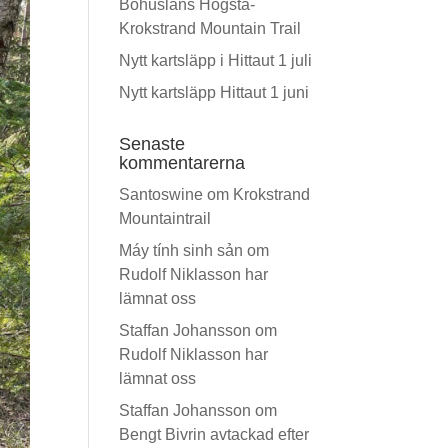
Bohusläns Högsta-
Krokstrand Mountain Trail
Nytt kartsläpp i Hittaut 1 juli
Nytt kartsläpp Hittaut 1 juni
Senaste
kommentarerna
Santoswine
om
Krokstrand
Mountaintrail
Máy tính sinh sản
om
Rudolf Niklasson har
lämnat oss
Staffan Johansson
om
Rudolf Niklasson har
lämnat oss
Staffan Johansson
om
Bengt Bivrin avtackad efter