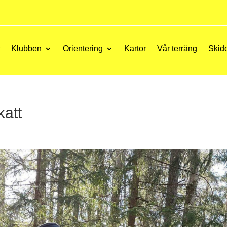
r
Klubben
Orientering
Kartor
Vår terräng
Skid
katt