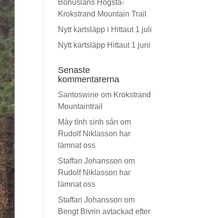
Bohusläns Högsta-
Krokstrand Mountain Trail
Nytt kartsläpp i Hittaut 1 juli
Nytt kartsläpp Hittaut 1 juni
Senaste
kommentarerna
Santoswine
om
Krokstrand
Mountaintrail
Máy tính sinh sản
om
Rudolf Niklasson har
lämnat oss
Staffan Johansson
om
Rudolf Niklasson har
lämnat oss
Staffan Johansson
om
Bengt Bivrin avtackad efter