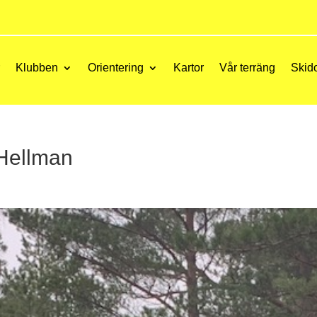
r
Klubben
Orientering
Kartor
Vår terräng
Skid
 Hellman