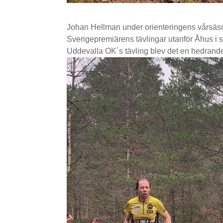
Johan Hellman under orienteringens vårsäsong
Sverigepremiärens tävlingar utanför Åhus i s
Uddevalla OK´s tävling blev det en hedrande 