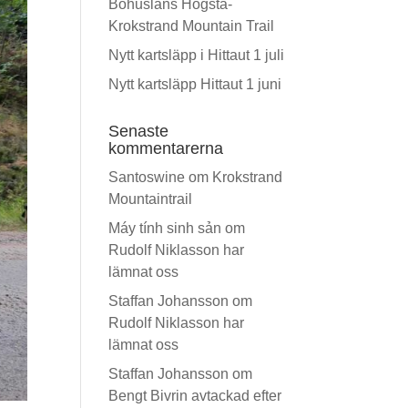
Bohusläns Högsta-
Krokstrand Mountain Trail
Nytt kartsläpp i Hittaut 1 juli
Nytt kartsläpp Hittaut 1 juni
Senaste
kommentarerna
Santoswine
om
Krokstrand
Mountaintrail
Máy tính sinh sản
om
Rudolf Niklasson har
lämnat oss
Staffan Johansson
om
Rudolf Niklasson har
lämnat oss
Staffan Johansson
om
Bengt Bivrin avtackad efter