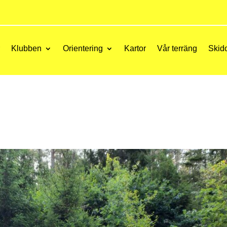
r
Klubben
Orientering
Kartor
Vår terräng
Skid