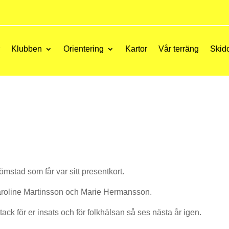
r
Klubben
Orientering
Kartor
Vår terräng
Skid
trömstad som får var sitt presentkort.
Caroline Martinsson och Marie Hermansson.
, tack för er insats och för folkhälsan så ses nästa år igen.