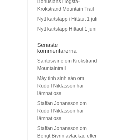
Bohusläns Högsta-
Krokstrand Mountain Trail
Nytt kartsläpp i Hittaut 1 juli
Nytt kartsläpp Hittaut 1 juni
Senaste
kommentarerna
Santoswine
om
Krokstrand
Mountaintrail
Máy tính sinh sản
om
Rudolf Niklasson har
lämnat oss
Staffan Johansson
om
Rudolf Niklasson har
lämnat oss
Staffan Johansson
om
Bengt Bivrin avtackad efter