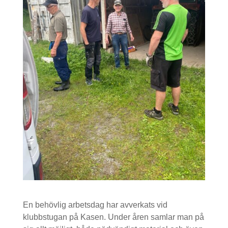
En behövlig arbetsdag har avverkats vid
klubbstugan på Kasen. Under åren samlar man på