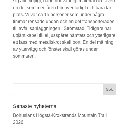
sig allt möjligt, både nödvändigt material och även
en del som med åren blir överflödigt och bara tar
plats. Vi var ca 15 personer som under några
timmar rensade undan och en del transporterades
till avfallsanläggningen i Strömstad. Tidigare har
uttjänt kabel till elljusspåret hämtats och ytterligare
ett lass med metallskrot skall bort. En del målning
av yttervägg och fönster skall göras under
sommaren.
Sök
Senaste nyheterna
Bohusläns Högsta-Krokstrands Mountain Trail
2026